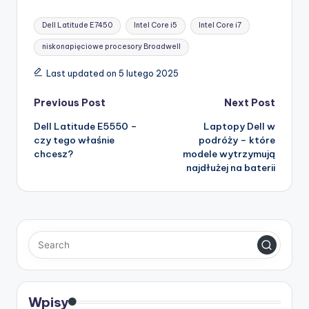
Tags:
Dell Latitude E7450
Intel Core i5
Intel Core i7
niskonapięciowe procesory Broadwell
Last updated on 5 lutego 2025
Post
Previous Post
Next Post
Dell Latitude E5550 –
Laptopy Dell w
navigation
czy tego właśnie
podróży – które
chcesz?
modele wytrzymują
najdłużej na baterii
Wpisy