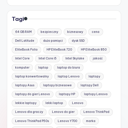
Tagi
64 GB RAM
bezpieczny
biznesowy
cena
Dell Latitude
dużo pamięci
dysk SSD
EliteBook Folio
HP EliteBook 720
HP EliteBook 850
Intel Core
Intel Core i5
Intel Skylake
jakość
komputer
laptop
laptop do biura
laptop konwertowalny
laptop Lenovo
laptopy
laptopy Asus
laptopy biznesowe
laptopy Dell
laptopy do gier Lenovo
laptopy HP
laptopy Lenovo
lekkie laptopy
lekki laptop
Lenovo
Lenovo dla graczy
Lenovo do gier
Lenovo ThinkPad
Lenovo ThinkPad P50s
Lenovo Y700
marka