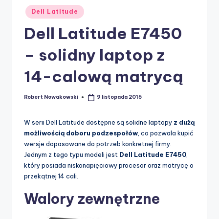
Posted
Dell Latitude
in
Dell Latitude E7450
– solidny laptop z
14-calową matrycą
Robert Nowakowski
9 listopada 2015
Posted
by
W serii Dell Latitude dostępne są solidne laptopy
z dużą
możliwością doboru podzespołów
, co pozwala kupić
wersje dopasowane do potrzeb konkretnej firmy.
Jednym z tego typu modeli jest
Dell Latitude E7450
,
który posiada niskonapięciowy procesor oraz matrycę o
przekątnej 14 cali.
Walory zewnętrzne