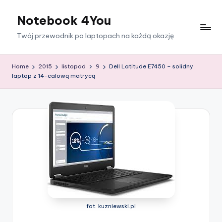
Notebook 4You
Skip
to
Twój przewodnik po laptopach na każdą okazję
content
Home
2015
listopad
9
Dell Latitude E7450 – solidny
laptop z 14-calową matrycą
fot. kuzniewski.pl