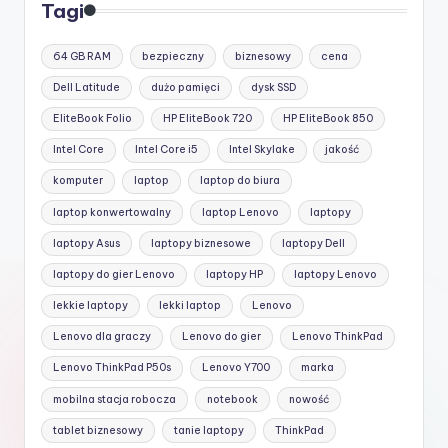
Tagi
64 GB RAM
bezpieczny
biznesowy
cena
Dell Latitude
dużo pamięci
dysk SSD
EliteBook Folio
HP EliteBook 720
HP EliteBook 850
Intel Core
Intel Core i5
Intel Skylake
jakość
komputer
laptop
laptop do biura
laptop konwertowalny
laptop Lenovo
laptopy
laptopy Asus
laptopy biznesowe
laptopy Dell
laptopy do gier Lenovo
laptopy HP
laptopy Lenovo
lekkie laptopy
lekki laptop
Lenovo
Lenovo dla graczy
Lenovo do gier
Lenovo ThinkPad
Lenovo ThinkPad P50s
Lenovo Y700
marka
mobilna stacja robocza
notebook
nowość
tablet biznesowy
tanie laptopy
ThinkPad