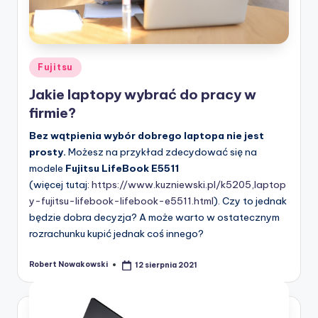
Posted
Fujitsu
in
Jakie laptopy wybrać do pracy w
firmie?
Bez wątpienia wybór dobrego laptopa nie jest
prosty.
Możesz na przykład zdecydować się na
modele
Fujitsu LifeBook E5511
(więcej tutaj:
https://www.kuzniewski.pl/k5205,laptop
y-fujitsu-lifebook-lifebook-e5511.html
). Czy to jednak
będzie dobra decyzja? A może warto w ostatecznym
rozrachunku kupić jednak coś innego?
Robert Nowakowski
12 sierpnia 2021
Posted
by