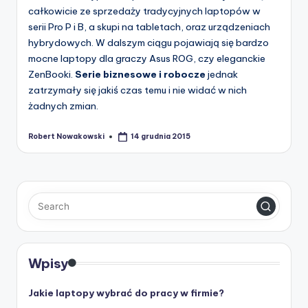
całkowicie ze sprzedaży tradycyjnych laptopów w
serii Pro P i B, a skupi na tabletach, oraz urządzeniach
hybrydowych. W dalszym ciągu pojawiają się bardzo
mocne laptopy dla graczy Asus ROG, czy eleganckie
ZenBooki.
Serie biznesowe i robocze
jednak
zatrzymały się jakiś czas temu i nie widać w nich
żadnych zmian.
Robert Nowakowski
14 grudnia 2015
Posted
by
Wpisy
Jakie laptopy wybrać do pracy w firmie?