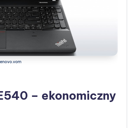
 lenovo.vom
E540 – ekonomiczny