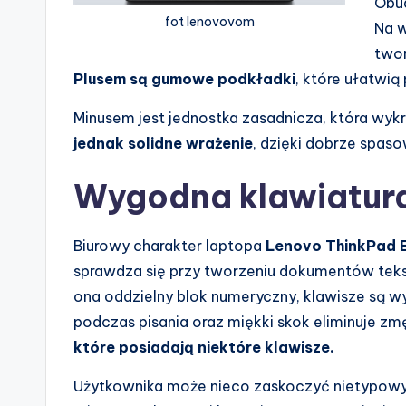
Obud
fot lenovovom
Na w
twor
Plusem są gumowe podkładki
, które ułatwią
Minusem jest jednostka zasadnicza, która wykr
jednak solidne wrażenie
, dzięki dobrze spa
Wygodna klawiatur
Biurowy charakter laptopa
Lenovo ThinkPad 
sprawdza się przy tworzeniu dokumentów teks
ona oddzielny blok numeryczny, klawisze są w
podczas pisania oraz miękki skok eliminuje zm
które posiadają niektóre klawisze.
Użytkownika może nieco zaskoczyć nietypowy r