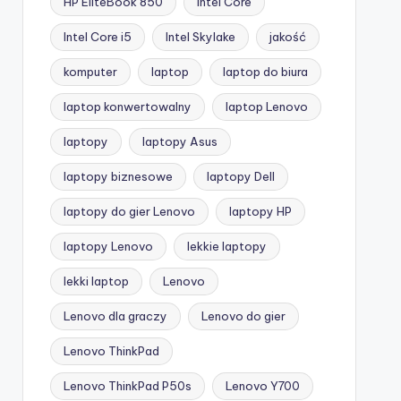
HP EliteBook 850
Intel Core
Intel Core i5
Intel Skylake
jakość
komputer
laptop
laptop do biura
laptop konwertowalny
laptop Lenovo
laptopy
laptopy Asus
laptopy biznesowe
laptopy Dell
laptopy do gier Lenovo
laptopy HP
laptopy Lenovo
lekkie laptopy
lekki laptop
Lenovo
Lenovo dla graczy
Lenovo do gier
Lenovo ThinkPad
Lenovo ThinkPad P50s
Lenovo Y700