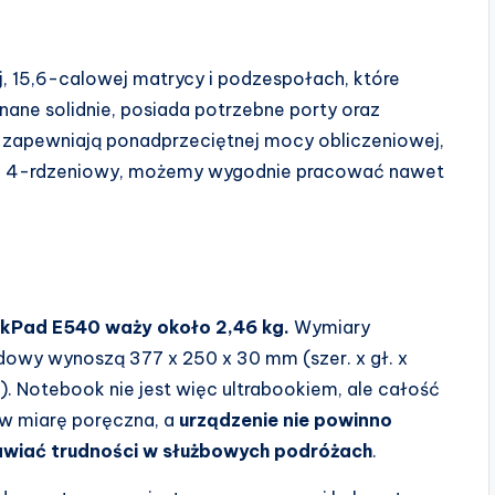
j, 15,6-calowej matrycy i podzespołach, które
nane solidnie, posiada potrzebne porty oraz
e zapewniają ponadprzeciętnej mocy obliczeniowej,
rem 4-rdzeniowy, możemy wygodnie pracować nawet
nkPad E540 waży około 2,46 kg.
Wymiary
owy wynoszą 377 x 250 x 30 mm (szer. x gł. x
). Notebook nie jest więc ultrabookiem, ale całość
 w miarę poręczna, a
urządzenie nie powinno
awiać trudności w służbowych podróżach
.