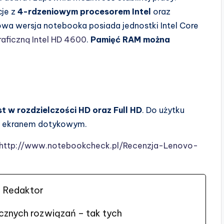
cje z
4-rdzeniowym procesorem Intel
oraz
a wersja notebooka posiada jednostki Intel Core
raficzną Intel HD 4600
.
Pamięć RAM można
t w rozdzielczości HD oraz Full HD
. Do użytku
 z ekranem dotykowym.
http://www.notebookcheck.pl/Recenzja-Lenovo-
Redaktor
cznych rozwiązań – tak tych