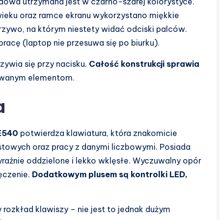
owa utrzymana jest w czarno-szarej kolorystyce.
ieku oraz ramce ekranu wykorzystano miękkie
zywo, na którym niestety widać odciski palców.
 pracę (laptop nie przesuwa się po biurku).
zywia się przy nacisku.
Całość konstrukcji sprawia
sowanym elementom.
a
E540
potwierdza klawiatura, która znakomicie
towych oraz pracy z danymi liczbowymi. Posiada
yraźnie oddzielone i lekko wklęsłe. Wyczuwalny opór
ęczenie.
Dodatkowym plusem są kontrolki LED,
ozkład klawiszy – nie jest to jednak dużym