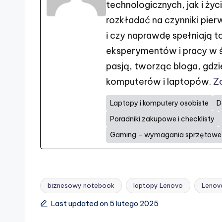
technologicznych, jak i ży
rozkładać na czynniki pier
i czy naprawdę spełniają t
eksperymentów i pracy w ś
pasją, tworząc bloga, gdzi
komputerów i laptopów.
Z
Laptopy i komputery osobiste
D
Poradniki zakupowe i checklisty
Gaming – wymagania sprzętowe i
biznesowy notebook
laptopy Lenovo
Lenov
Tags:
Last updated on 5 lutego 2025