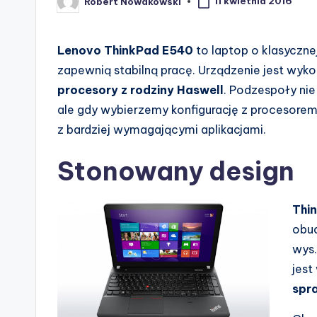
11 kwietnia 2016
Robert Nowakowski
Posted
by
Lenovo ThinkPad E540
to laptop o klasyczne
zapewnią stabilną pracę. Urządzenie jest wyko
procesory z rodziny Haswell
. Podzespoły ni
ale gdy wybierzemy konfigurację z proceso
z bardziej wymagającymi aplikacjami.
Stonowany design
Thi
obud
wys.
jest
spr