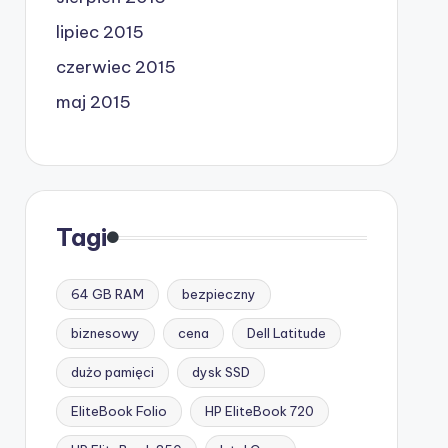
lipiec 2015
czerwiec 2015
maj 2015
Tagi
64 GB RAM
bezpieczny
biznesowy
cena
Dell Latitude
dużo pamięci
dysk SSD
EliteBook Folio
HP EliteBook 720