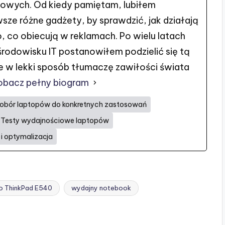
ciowych. Od kiedy pamiętam, lubiłem
wsze różne gadżety, by sprawdzić, jak działają
o, co obiecują w reklamach. Po wielu latach
rodowisku IT postanowiłem podzielić się tą
e w lekki sposób tłumaczę zawiłości świata
obacz pełny biogram
obór laptopów do konkretnych zastosowań
Testy wydajnościowe laptopów
 optymalizacja
o ThinkPad E540
wydajny notebook