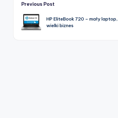
Post
Previous Post
navigation
HP EliteBook 720 – mały laptop,
wielki biznes