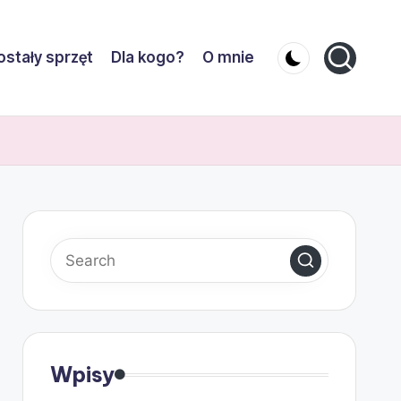
stały sprzęt
Dla kogo?
O mnie
Wpisy