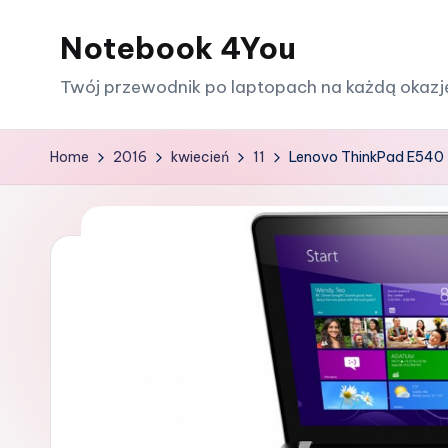
Notebook 4You
Skip
to
Twój przewodnik po laptopach na każdą okazj
content
Home
2016
kwiecień
11
Lenovo ThinkPad E540 