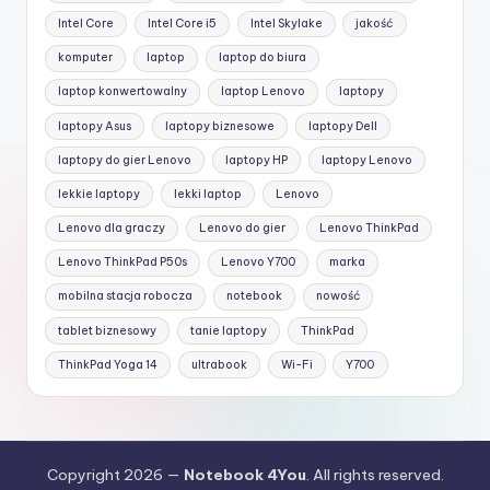
Intel Core
Intel Core i5
Intel Skylake
jakość
komputer
laptop
laptop do biura
laptop konwertowalny
laptop Lenovo
laptopy
laptopy Asus
laptopy biznesowe
laptopy Dell
laptopy do gier Lenovo
laptopy HP
laptopy Lenovo
lekkie laptopy
lekki laptop
Lenovo
Lenovo dla graczy
Lenovo do gier
Lenovo ThinkPad
Lenovo ThinkPad P50s
Lenovo Y700
marka
mobilna stacja robocza
notebook
nowość
tablet biznesowy
tanie laptopy
ThinkPad
ThinkPad Yoga 14
ultrabook
Wi-Fi
Y700
Copyright 2026 —
Notebook 4You
. All rights reserved.