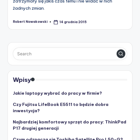
zatrzymały się jakiś czas temu i nie widać w nich
żadnych zmian.
Robert Nowakowski
14 grudnia 2015
Posted
by
Wpisy
Jakie laptopy wybrać do pracy w firmie?
Czy Fujitsu LifeBook E5511 to będzie dobra
inwestycja?
Najbardziej komfortowy sprzęt do pracy: ThinkPad
P17 drugiej generacji
Czym odznacza się Toshiba Satellite Pro L50-G?