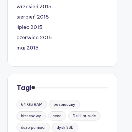
wrzesień 2015
sierpień 2015
lipiec 2015
czerwiec 2015
maj 2015
Tagi
64 GB RAM
bezpieczny
biznesowy
cena
Dell Latitude
dużo pamięci
dysk SSD