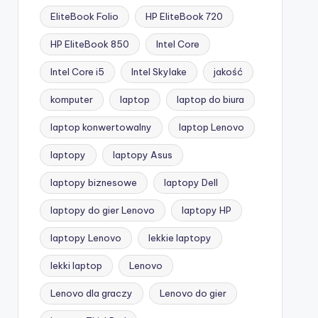
EliteBook Folio
HP EliteBook 720
HP EliteBook 850
Intel Core
Intel Core i5
Intel Skylake
jakość
komputer
laptop
laptop do biura
laptop konwertowalny
laptop Lenovo
laptopy
laptopy Asus
laptopy biznesowe
laptopy Dell
laptopy do gier Lenovo
laptopy HP
laptopy Lenovo
lekkie laptopy
lekki laptop
Lenovo
Lenovo dla graczy
Lenovo do gier