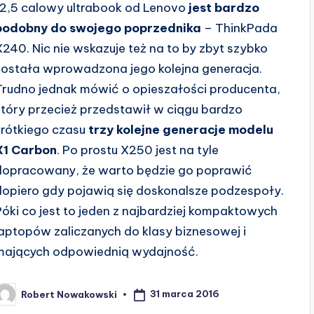
12,5 calowy ultrabook od Lenovo
jest bardzo
podobny do swojego poprzednika
– ThinkPada
X240. Nic nie wskazuje też na to by zbyt szybko
została wprowadzona jego kolejna generacja.
Trudno jednak mówić o opieszałości producenta,
który przecież przedstawił w ciągu bardzo
krótkiego czasu
trzy kolejne generacje modelu
X1 Carbon
. Po prostu X250 jest na tyle
dopracowany, że warto będzie go poprawić
dopiero gdy pojawią się doskonalsze podzespoły.
Póki co jest to jeden z najbardziej kompaktowych
laptopów zaliczanych do klasy biznesowej i
mających odpowiednią wydajność.
31 marca 2016
Robert Nowakowski
osted
y