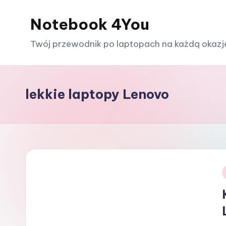
Notebook 4You
Skip
to
Twój przewodnik po laptopach na każdą okazj
content
lekkie laptopy Lenovo
i