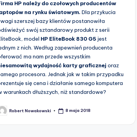
Firma HP należy do czołowych producentów
laptopów na rynku światowym.
Dla przykucia
uwagi szerszej bazy klientów postanowiła
odświeżyć swój sztandarowy produkt z serii
EliteBook, model
HP EliteBook 830 G5
jest
jednym z nich. Według zapewnień producenta
oferować ma nam przede wszystkim
niesamowitą wydajność karty graficznej
oraz
samego procesora. Jednak jak w takim przypadku
prezentuje się cena i działanie samego komputera
w warunkach dłuższych, niż standardowe?
8 maja 2018
Robert Nowakowski
osted
y