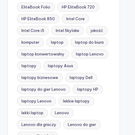
EliteBook Folio
HP EliteBook 720
HP EliteBook 850
Intel Core
Intel Core i5
Intel Skylake
jakość
komputer
laptop
laptop do biura
laptop konwertowalny
laptop Lenovo
laptopy
laptopy Asus
laptopy biznesowe
laptopy Dell
laptopy do gier Lenovo
laptopy HP
laptopy Lenovo
lekkie laptopy
lekki laptop
Lenovo
Lenovo dla graczy
Lenovo do gier