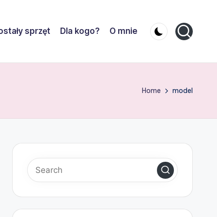
stały sprzęt
Dla kogo?
O mnie
Home
model