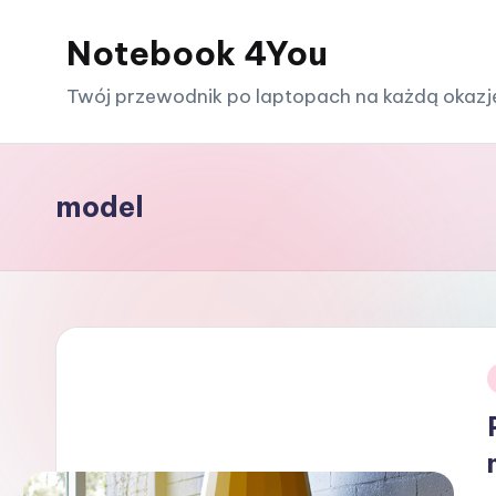
Notebook 4You
Skip
to
Twój przewodnik po laptopach na każdą okazj
content
model
i