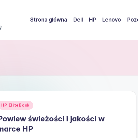
Strona główna
Dell
HP
Lenovo
Pozo
ę
Posted
HP EliteBook
n
Powiew świeżości i jakości w
marce HP