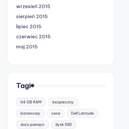
wrzesień 2015
sierpień 2015
lipiec 2015
czerwiec 2015
maj 2015
Tagi
64 GB RAM
bezpieczny
biznesowy
cena
Dell Latitude
dużo pamięci
dysk SSD