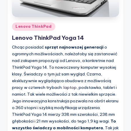
Posted
Lenovo ThinkPad
in
Lenovo ThinkPad Yoga 14
Chcąc posiadać
sprzęt najnowszej generacji
o
ogromnych możliwościach, należałoby się zastanowić
nad zakupem propozycji od Lenovo, a konkretnie nad
ThinkPad Yoga 14. To nowoczesny komputer wysokiej
klasy. Świadczy o tym już sam wygląd. Czarna,
ekskluzywnie wyglądająca obudowa z możliwością
pracy w czterech trybach:
laptop
, podstawka, tablet i
namiot. Tak wiele możliwości z tak niewielkim sprzęcie.
Jego innowacyjna konstrukcja pozwala na obrót ekranu
o 360 stopni i szybką modyfikację urządzenia.
ThinkPad Yoga 14 mierzy 338 mm szerokości, 238 mm
głębokości i 21 mm wysokości, do tego 1,9 kg wagi.
To
wszystko świadczy o mobilności komputera.
Tak jak