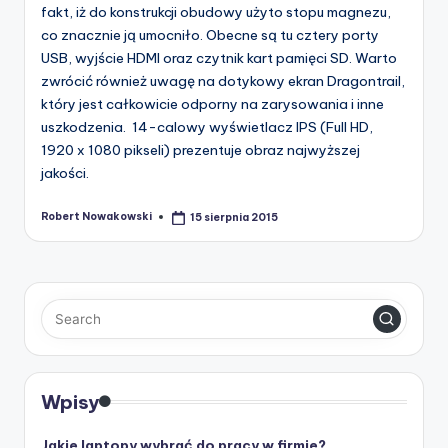
fakt, iż do konstrukcji obudowy użyto stopu magnezu,
co znacznie ją umocniło. Obecne są tu cztery porty
USB, wyjście HDMI oraz czytnik kart pamięci SD. Warto
zwrócić również uwagę na dotykowy ekran Dragontrail,
który jest całkowicie odporny na zarysowania i inne
uszkodzenia. 14-calowy wyświetlacz IPS (Full HD,
1920 x 1080 pikseli) prezentuje obraz najwyższej
jakości.
Robert Nowakowski
15 sierpnia 2015
Posted
by
Wpisy
Jakie laptopy wybrać do pracy w firmie?