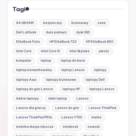
Tagi
64 GB RAM
bezpieczny
biznesowy
cena
Dell Latitude
dużo pamięci
dysk SSD
EliteBook Folio
HP EliteBook 720
HP EliteBook 850
Intel Core
Intel Core i5
Intel Skylake
jakość
komputer
laptop
laptop do biura
laptop konwertowalny
laptop Lenovo
laptopy
laptopy Asus
laptopy biznesowe
laptopy Dell
laptopy do gier Lenovo
laptopy HP
laptopy Lenovo
lekkie laptopy
lekki laptop
Lenovo
Lenovo dla graczy
Lenovo do gier
Lenovo ThinkPad
Lenovo ThinkPad P50s
Lenovo Y700
marka
mobilna stacja robocza
notebook
nowość