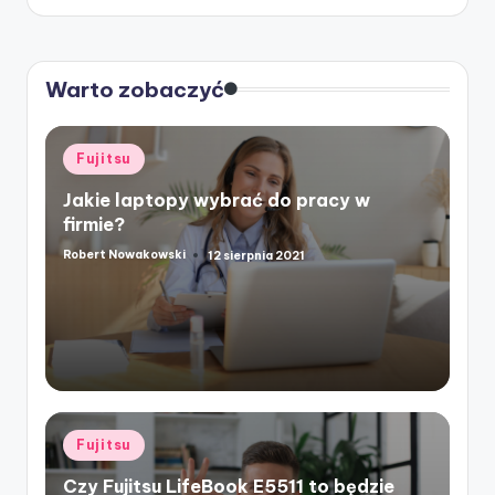
Warto zobaczyć
Posted
Fujitsu
in
Jakie laptopy wybrać do pracy w
firmie?
Robert Nowakowski
12 sierpnia 2021
Posted
by
Posted
Fujitsu
in
Czy Fujitsu LifeBook E5511 to będzie