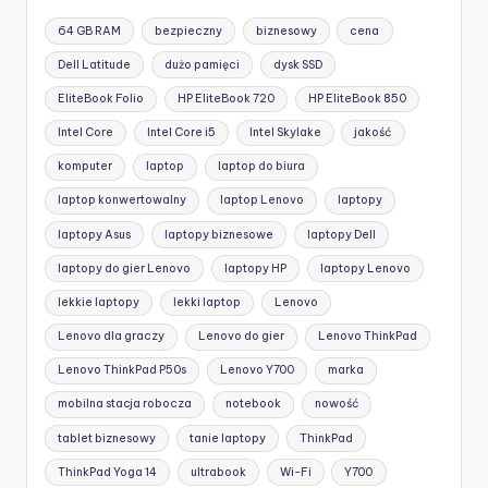
64 GB RAM
bezpieczny
biznesowy
cena
Dell Latitude
dużo pamięci
dysk SSD
EliteBook Folio
HP EliteBook 720
HP EliteBook 850
Intel Core
Intel Core i5
Intel Skylake
jakość
komputer
laptop
laptop do biura
laptop konwertowalny
laptop Lenovo
laptopy
laptopy Asus
laptopy biznesowe
laptopy Dell
laptopy do gier Lenovo
laptopy HP
laptopy Lenovo
lekkie laptopy
lekki laptop
Lenovo
Lenovo dla graczy
Lenovo do gier
Lenovo ThinkPad
Lenovo ThinkPad P50s
Lenovo Y700
marka
mobilna stacja robocza
notebook
nowość
tablet biznesowy
tanie laptopy
ThinkPad
ThinkPad Yoga 14
ultrabook
Wi-Fi
Y700