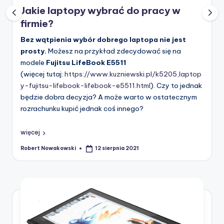
in
Jakie laptopy wybrać do pracy w
firmie?
Bez wątpienia wybór dobrego laptopa nie jest
prosty.
Możesz na przykład zdecydować się na
modele
Fujitsu LifeBook E5511
(więcej tutaj:
https://www.kuzniewski.pl/k5205,laptop
y-fujitsu-lifebook-lifebook-e5511.html
). Czy to jednak
będzie dobra decyzja? A może warto w ostatecznym
rozrachunku kupić jednak coś innego?
więcej
Robert Nowakowski
12 sierpnia 2021
Posted
by