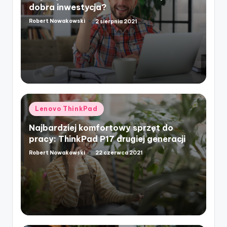
dobra inwestycja?
Robert Nowakowski
2 sierpnia 2021
Posted
by
Posted
Lenovo ThinkPad
in
Najbardziej komfortowy sprzęt do
pracy: ThinkPad P17 drugiej generacji
Robert Nowakowski
22 czerwca 2021
Posted
by