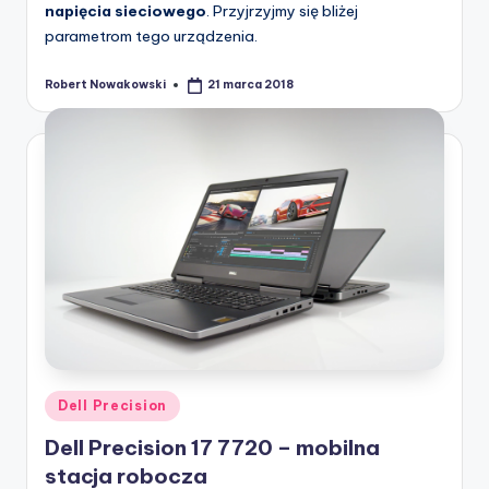
napięcia sieciowego
. Przyjrzyjmy się bliżej
parametrom tego urządzenia.
Robert Nowakowski
21 marca 2018
Posted
by
Posted
Dell Precision
in
Dell Precision 17 7720 – mobilna
stacja robocza