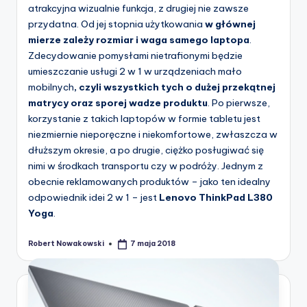
atrakcyjna wizualnie funkcja, z drugiej nie zawsze
przydatna. Od jej stopnia użytkowania
w głównej
mierze zależy rozmiar i waga samego laptopa
.
Zdecydowanie pomysłami nietrafionymi będzie
umieszczanie usługi 2 w 1 w urządzeniach mało
mobilnych
, czyli wszystkich tych o dużej przekątnej
matrycy oraz sporej wadze produktu
. Po pierwsze,
korzystanie z takich laptopów w formie tabletu jest
niezmiernie nieporęczne i niekomfortowe, zwłaszcza w
dłuższym okresie, a po drugie, ciężko posługiwać się
nimi w środkach transportu czy w podróży. Jednym z
obecnie reklamowanych produktów – jako ten idealny
odpowiednik idei 2 w 1 – jest
Lenovo ThinkPad L380
Yoga
.
Robert Nowakowski
7 maja 2018
Posted
by