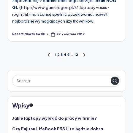
zapoznać się z parametrami tego sprzętu.
Asus ROG
GL
(
http://www.gameragon.pl/k1,laptopy-asus-
rog.html
) ma szansę spełnić oczekiwania, nawet
najbardziej wymagających użytkowników.
Robert Nowakowski
27 kwietnia 2017
Posted
by
Stronicowanie
1
2
3
4
5
…
12
PREVIOUS
NEXT
PAGE
PAGE
wpisów
Wpisy
Jakie laptopy wybrać do pracy w firmie?
Czy Fujitsu LifeBook E5511 to będzie dobra