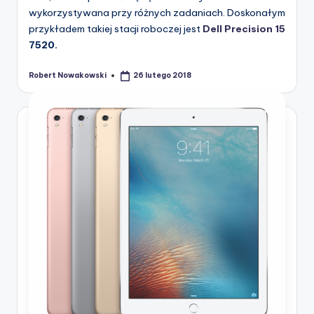
wykorzystywana przy różnych zadaniach. Doskonałym
przykładem takiej stacji roboczej jest
Dell Precision 15
7520.
Robert Nowakowski
26 lutego 2018
Posted
by