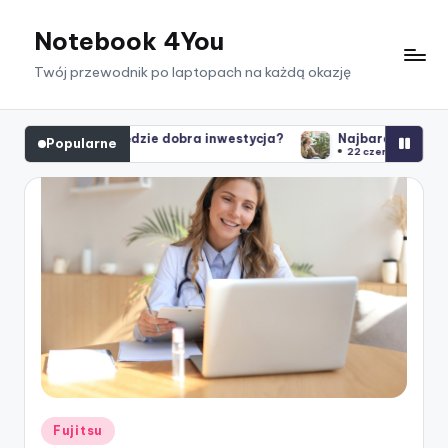
Notebook 4You
Skip
to
Twój przewodnik po laptopach na każdą okazję
content
to będzie dobra inwestycja?
Najbardziej komfortowy sprzęt d
Popularne
22 czerwca 2021
Posted
Fujitsu