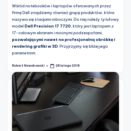
Wśród notebooków i laptopów oferowanych przez
firmę Dell znajdziemy również grupę produktów, która
nazywa się stacjami roboczymi. Do niej należy tytułowy
model
Dell Precision 17 7720
, który jest laptopem z
17-calowym ekranem i mocnymi podzespołami,
pozwalającymi nawet na profesjonalną obróbkę i
rendering grafiki w 3D
. Przyjrzyjmy się bliżej jego
parametrom.
Robert Nowakowski
28 lutego 2018
Posted
by